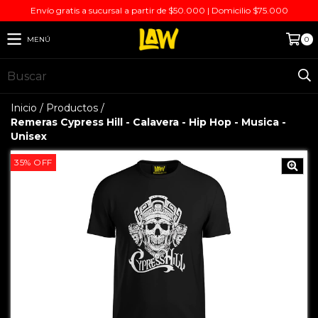
Envío gratis a sucursal a partir de $50.000 | Domicilio $75.000
MENÚ
0
Inicio
/
Productos
/
Remeras Cypress Hill - Calavera - Hip Hop - Musica -
Unisex
35
%
OFF