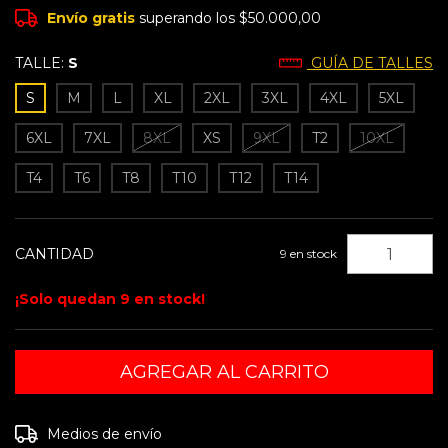
Envío gratis
superando los
$50.000,00
TALLE:
S
GUÍA DE TALLES
S
M
L
XL
2XL
3XL
4XL
5XL
6XL
7XL
8XL
XS
9XL
T2
10XL
T4
T6
T8
T10
T12
T14
CANTIDAD
9
en stock
¡Solo quedan
9
en stock!
Entregas para el CP:
CAMBIAR CP
Medios de envío