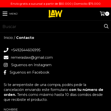
Envío gratis a sucursal a partir de $50.000 | Domicilio $75.000
MENÚ
0
Inicio
/
Contacto
+5492644606995
remeraslaw@gmail.com
Siguenos en Instagram
Siguenos en Facebook
Si te arrepentiste de una compra, podés pedir la
cancelación enviando este formulario
con tu número de
orden.
Tenés como máximo hasta 10 días corridos desde
que recibiste el producto.
NOMBRE