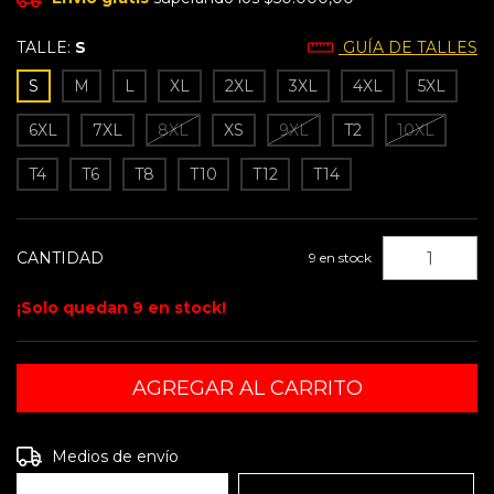
TALLE:
S
GUÍA DE TALLES
S
M
L
XL
2XL
3XL
4XL
5XL
6XL
7XL
8XL
XS
9XL
T2
10XL
T4
T6
T8
T10
T12
T14
CANTIDAD
9
en stock
¡Solo quedan
9
en stock!
Entregas para el CP:
CAMBIAR CP
Medios de envío