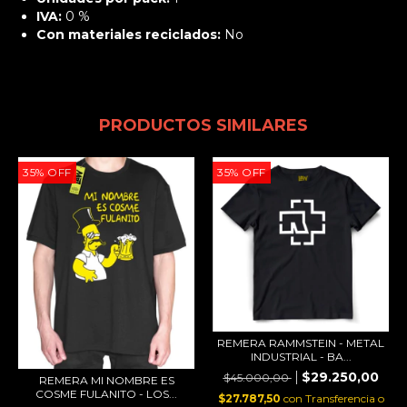
IVA:
0 %
Con materiales reciclados:
No
PRODUCTOS SIMILARES
35
%
OFF
35
%
OFF
REMERA RAMMSTEIN - METAL
INDUSTRIAL - BA...
$29.250,00
$45.000,00
REMERA MI NOMBRE ES
COSME FULANITO - LOS...
$27.787,50
con
Transferencia o