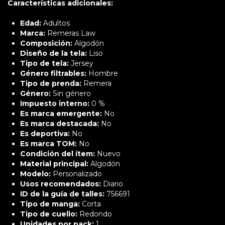
Características adicionales:
Edad:
Adultos
Marca:
Remeras Law
Composición:
Algodón
Diseño de la tela:
Liso
Tipo de tela:
Jersey
Género filtrables:
Hombre
Tipo de prenda:
Remera
Género:
Sin género
Impuesto interno:
0 %
Es marca emergente:
No
Es marca destacada:
No
Es deportiva:
No
Es marca TOM:
No
Condición del ítem:
Nuevo
Material principal:
Algodón
Modelo:
Personalizado
Usos recomendados:
Diario
ID de la guía de talles:
756691
Tipo de manga:
Corta
Tipo de cuello:
Redondo
Unidades por pack:
1