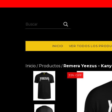
INICIO
VER TODOS LOS PROD
Inicio
Productos
Remera Yeezus - Kany
/
/
35
%
OFF