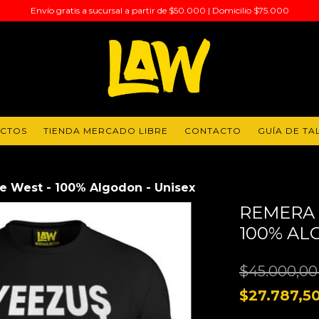
Envío gratis a sucursal a partir de $50.000 | Domicilio $75.000
UCTOS
TIENDA MERCADO LIBRE
CONTACTO
GUÍA DE TA
e West - 100% Algodon - Unisex
REMERA 
100% AL
$45.000,0
$27.787,5