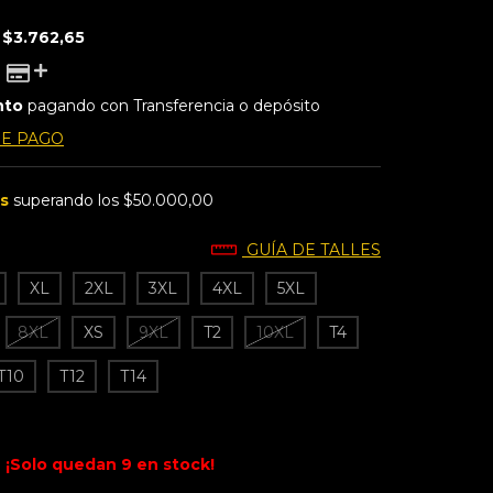
E
$3.762,65
nto
pagando con Transferencia o depósito
DE PAGO
is
superando los
$50.000,00
GUÍA DE TALLES
XL
2XL
3XL
4XL
5XL
8XL
XS
9XL
T2
10XL
T4
T10
T12
T14
¡Solo quedan
9
en stock!