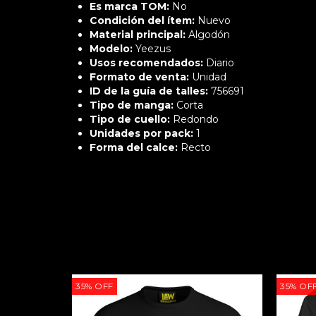
Es marca TOM:
No
Condición del ítem:
Nuevo
Material principal:
Algodón
Modelo:
Yeezus
Usos recomendados:
Diario
Formato de venta:
Unidad
ID de la guía de talles:
756691
Tipo de manga:
Corta
Tipo de cuello:
Redondo
Unidades por pack:
1
Forma del calce:
Recto
35
%
OFF
35
%
OF