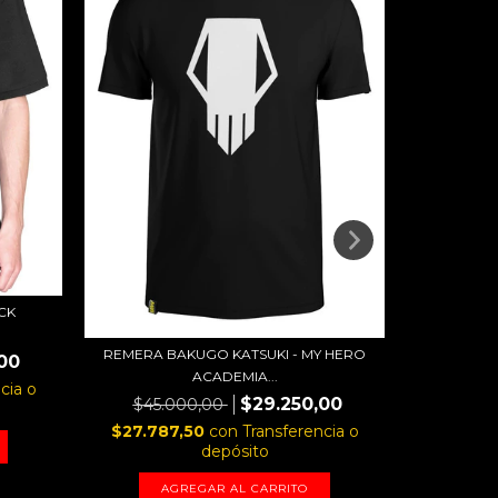
CK
REMERA BAKUGO KATSUKI - MY HERO
REMERA BR
00
ACADEMIA...
cia o
$29.250,00
$45.000,00
$45.
$27.787,50
con
Transferencia o
$27.78
depósito
AGREGAR AL CARRITO
A