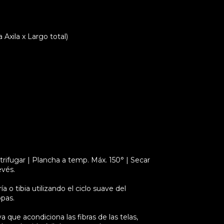
xila x Largo total)
rifugar | Plancha a temp. Máx. 150° | Secar
evés.
 o tibia utilizando el ciclo suave del
opas.
a que acondiciona las fibras de las telas,