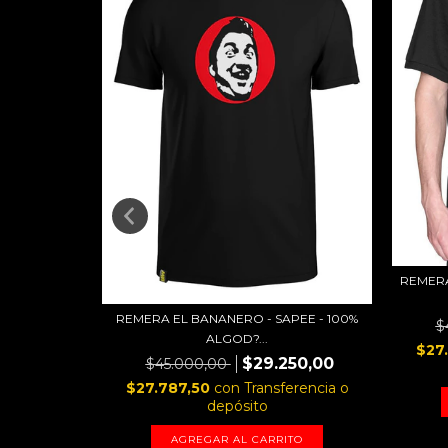
 - NTVG -
REMERA
REMERA EL BANANERO - SAPEE - 100%
50,00
$
ALGOD?...
erencia o
$27
$29.250,00
$45.000,00
$27.787,50
con
Transferencia o
TO
depósito
AGREGAR AL CARRITO