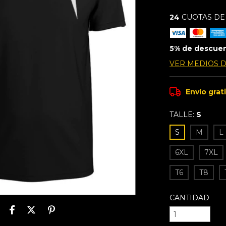
24
CUOTAS D
5% de descue
VER MEDIOS 
Envío grat
TALLE:
S
S
M
L
6XL
7XL
T6
T8
CANTIDAD