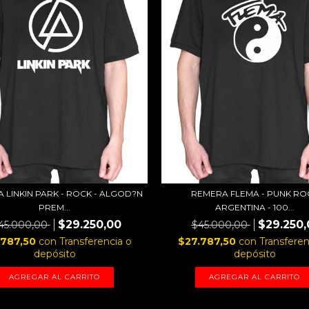
 LINKIN PARK - ROCK - ALGOD?N
REMERA FLEMA - PUNK RO
PREM...
ARGENTINA - 100...
$29.250,00
$29.250,
45.000,00
$45.000,00
.787,50
con
Transferencia o
$27.787,50
con
Transferen
depósito
depósito
AGREGAR AL CARRITO
AGREGAR AL CARRITO