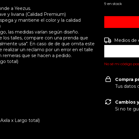
9
en stock
onde a Yeezus.
ve y liviana (Calidad Premium)
pega y mantiene el color y la calidad
)
, las medidas varían según diseño.
e los talles, compare con una prenda que
Entregas para e
Medios de 
almente usa". En caso de de que omita este
realizar un reclamo por un error en el talle
on remeras que se hacen a pedido.
go total)
No sé mi código pos
Compra p
Tus datos 
Cambios y
Si no te gu
ila x Largo total)