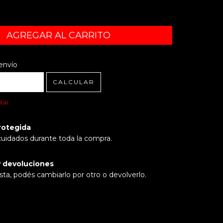
l CP:
CAMBIAR CP
envío
CALCULAR
tal
rotegida
cuidados durante toda la compra.
 devoluciones
sta, podés cambiarlo por otro o devolverlo.