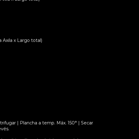
xila x Largo total)
rifugar | Plancha a temp. Máx. 150° | Secar
evés.