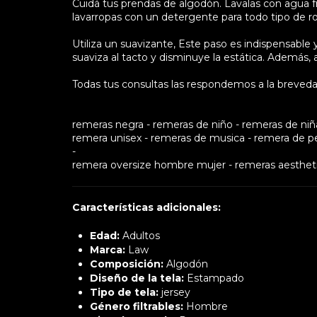
Cuidá tus prendas de algodón. Lavalas con agua fría
lavarropas con un detergente para todo tipo de r
Utiliza un suavizante, Este paso es indispensable y
suaviza al tacto y disminuye la estática. Además, a
Todas tus consultas las respondemos a la breveda
remeras negra - remeras de niño - remeras de niña 
remera unisex - remeras de musica - remera de pel
-
remera oversize hombre mujer - remeras aesthet
Características adicionales:
Edad:
Adultos
Marca:
Law
Composición:
Algodón
Diseño de la tela:
Estampado
Tipo de tela:
jersey
Género filtrables:
Hombre