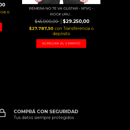
00
REMERA NO TE VA GUSTAR - NTVG -
REMERA 
cia o
ROCK URU...
$29.250,00
$45.000,00
$45.
$27.787,50
con
Transferencia o
$27.78
depósito
AGREGAR AL CARRITO
A
COMPRÁ CON SEGURIDAD
Tus datos siempre protegidos