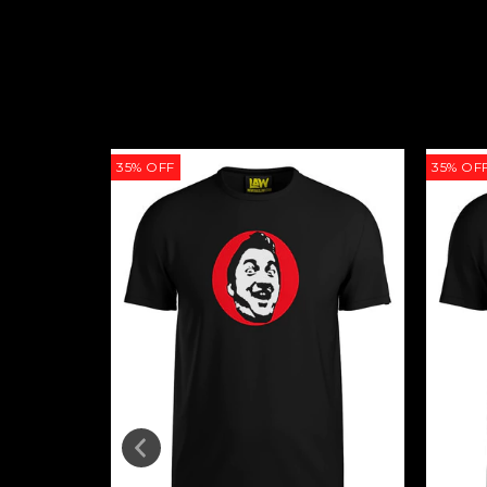
35
%
OFF
35
%
OF