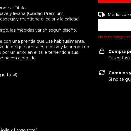
de al Titulo.
ave y liviana (Calidad Premium)
Entregas para e
Medios de 
espega y mantiene el color y la calidad
)
go, las medidas varian segun diseño.
No sé mi código pos
are con una prenda que use habitualmente,
so de de que omita este paso y la prenda no
Compra p
por un error en el talle teniendo a sus
se hacen a pedido.
Tus datos 
Cambios y
go total)
Si no te gu
ila x Largo total)