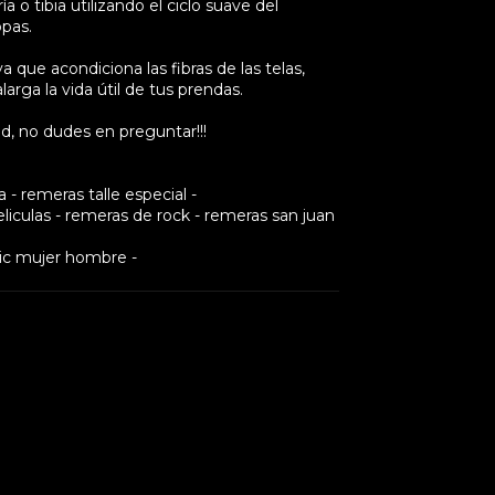
 o tibia utilizando el ciclo suave del
opas.
a que acondiciona las fibras de las telas,
larga la vida útil de tus prendas.
d, no dudes en preguntar!!!
- remeras talle especial -
iculas - remeras de rock - remeras san juan
ic mujer hombre -