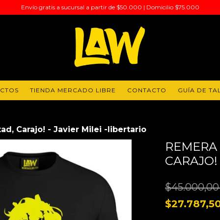
Envío gratis a sucursal a partir de $50.000 | Domicilio $75.000
UCTOS
TIENDA MERCADO LIBRE
CONTACTO
GUÍA DE TA
d, Carajo! - Javier Milei -libertario
REMERA 
CARAJO! 
$45.000,0
$27.787,5