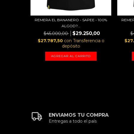
N - ROCKY
REMERA EL BANANERO - SAPEE - 100%
REMER
50,00
ALGOD?...
erencia o
$29.250,00
$45.000,00
$
$27.787,50
con
Transferencia o
$27
TO
depósito
AGREGAR AL CARRITO
ENVIAMOS TU COMPRA
Entregas a todo el país