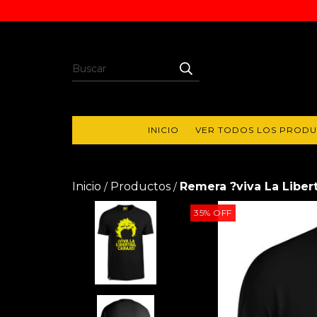
INICIO
VER TODOS LOS PROD
Inicio
Productos
Remera ?viva La Liberta
/
/
35
%
OFF