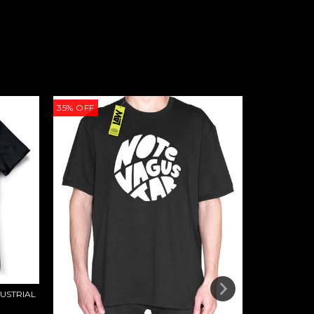
35
%
OFF
35
%
OFF
USTRIAL