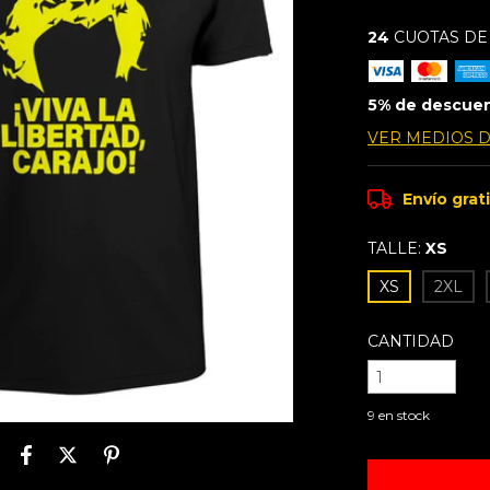
24
CUOTAS D
5% de descue
VER MEDIOS 
Envío grat
TALLE:
XS
XS
2XL
CANTIDAD
9
en stock