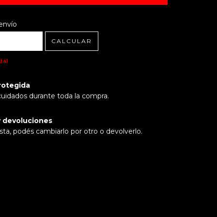
l CP:
CAMBIAR CP
envío
CALCULAR
tal
rotegida
cuidados durante toda la compra.
 devoluciones
sta, podés cambiarlo por otro o devolverlo.