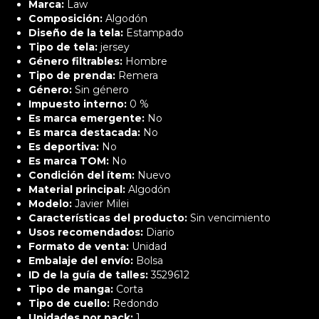
Marca:
Law
Composición:
Algodón
Diseño de la tela:
Estampado
Tipo de tela:
jersey
Género filtrables:
Hombre
Tipo de prenda:
Remera
Género:
Sin género
Impuesto interno:
0 %
Es marca emergente:
No
Es marca destacada:
No
Es deportiva:
No
Es marca TOM:
No
Condición del ítem:
Nuevo
Material principal:
Algodón
Modelo:
Javier Milei
Características del producto:
Sin vencimiento
Usos recomendados:
Diario
Formato de venta:
Unidad
Embalaje del envío:
Bolsa
ID de la guía de talles:
3529612
Tipo de manga:
Corta
Tipo de cuello:
Redondo
Unidades por pack:
1