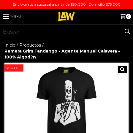
Envío gratis a sucursal a partir de $50.000 | Domicilio $75.000
MENÚ
0
Inicio
/
Productos
/
Remera Grim Fandango - Agente Manuel Calavera -
100% Algod?n
35
%
OFF