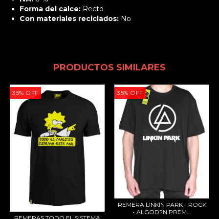
Forma del calce:
Recto
Con materiales reciclados:
No
PRODUCTOS SIMILARES
35
%
OFF
35
%
OFF
REMERA LINKIN PARK - ROCK
- ALGOD?N PREM...
REMERAS TODO EL SISTEMA