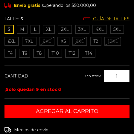
Envío gratis
superando los
$50.000,00
TALLE:
S
GUÍA DE TALLES
S
M
L
XL
2XL
3XL
4XL
5XL
6XL
7XL
8XL
XS
9XL
T2
10XL
T4
T6
T8
T10
T12
T14
CANTIDAD
9
en stock
¡Solo quedan
9
en stock!
Entregas para el CP:
CAMBIAR CP
Medios de envío