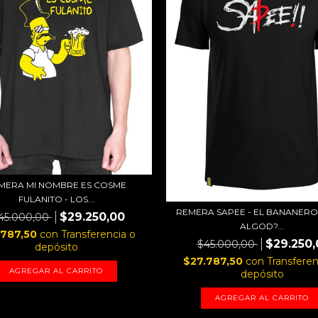
MERA MI NOMBRE ES COSME
FULANITO - LOS...
REMERA SAPEE - EL BANANERO 
$29.250,00
45.000,00
ALGOD?...
.787,50
con
Transferencia o
$29.250,
$45.000,00
depósito
$27.787,50
con
Transferen
AGREGAR AL CARRITO
depósito
AGREGAR AL CARRITO