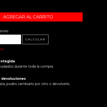
l CP:
CAMBIAR CP
envío
CALCULAR
tal
rotegida
cuidados durante toda la compra.
 devoluciones
sta, podés cambiarlo por otro o devolverlo.