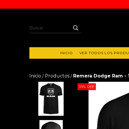
INICIO
VER TODOS LOS PROD
Inicio
Productos
Remera Dodge Ram - 1
/
/
35
%
OFF