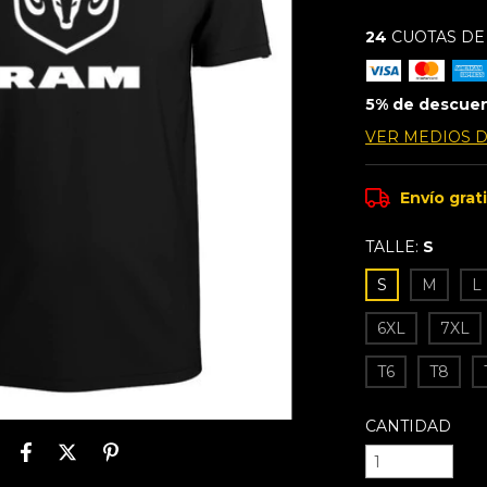
24
CUOTAS D
5% de descue
VER MEDIOS 
Envío grat
TALLE:
S
S
M
L
6XL
7XL
T6
T8
CANTIDAD