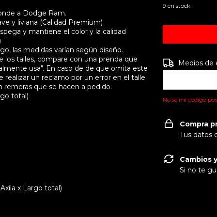
9
en stock
ponde a Dodge Ram.
ve y liviana (Calidad Premium)
pega y mantiene el color y la calidad
)
, las medidas varían según diseño.
e los talles, compare con una prenda que
Entregas para e
Medios de 
almente usa". En caso de de que omita este
realizar un reclamo por un error en el talle
on remeras que se hacen a pedido.
go total)
No sé mi código pos
Compra p
Tus datos 
Cambios y
Si no te gu
ila x Largo total)