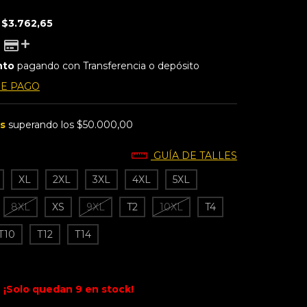
E
$3.762,65
nto
pagando con Transferencia o depósito
DE PAGO
is
superando los
$50.000,00
GUÍA DE TALLES
XL
2XL
3XL
4XL
5XL
8XL
XS
9XL
T2
10XL
T4
T10
T12
T14
¡Solo quedan
9
en stock!