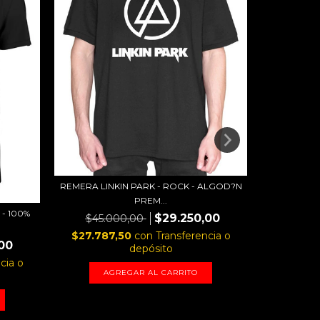
REMERA RAM
$45.
REMERA LINKIN PARK - ROCK - ALGOD?N
$27.78
PREM...
- 100%
$29.250,00
$45.000,00
A
$27.787,50
con
Transferencia o
00
depósito
cia o
AGREGAR AL CARRITO