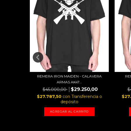
REMERA IRON MAIDEN - CALAVERA
RE
ARMAS AK47...
ESTA MAL -
$29.250,00
$45.000,00
$
$27.787,50
con
Transferencia o
$27
50,00
depósito
erencia o
AGREGAR AL CARRITO
TO