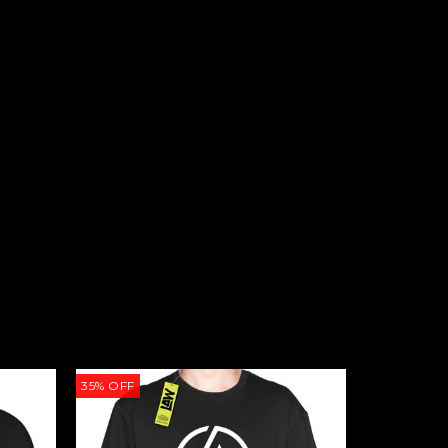
35
%
OFF
35
%
OFF