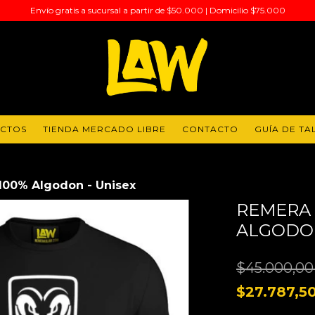
Envío gratis a sucursal a partir de $50.000 | Domicilio $75.000
UCTOS
TIENDA MERCADO LIBRE
CONTACTO
GUÍA DE TA
00% Algodon - Unisex
REMERA 
ALGODON
$45.000,0
$27.787,5