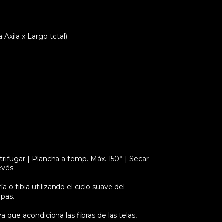
xila x Largo total)
rifugar | Plancha a temp. Máx. 150° | Secar
evés.
 o tibia utilizando el ciclo suave del
opas.
a que acondiciona las fibras de las telas,