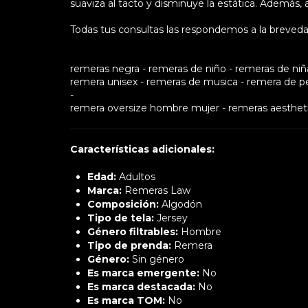
suaviza al tacto y disminuye la estática. Además, a
Todas tus consultas las respondemos a la breveda
remeras negra - remeras de niño - remeras de niña 
remera unisex - remeras de musica - remera de pel
-
remera oversize hombre mujer - remeras aesthet
Características adicionales:
Edad:
Adultos
Marca:
Remeras Law
Composición:
Algodón
Tipo de tela:
Jersey
Género filtrables:
Hombre
Tipo de prenda:
Remera
Género:
Sin género
Es marca emergente:
No
Es marca destacada:
No
Es marca TOM:
No