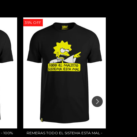
35
%
OFF
35
%
OFF
REMERA LIN
- 100%
REMERAS TODO EL SISTEMA ESTA MAL -
$45.