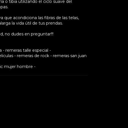
 o tibia utilizando el ciclo suave del
opas.
a que acondiciona las fibras de las telas,
larga la vida útil de tus prendas.
d, no dudes en preguntar!!!
- remeras talle especial -
iculas - remeras de rock - remeras san juan
ic mujer hombre -