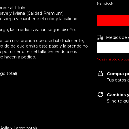
9
en stock
de al Titulo.
ave y liviana (Calidad Premium)
espega y mantiene el color y la calidad
)
go, las medidas varian segun diseño.
Entregas para e
Medios de 
are con una prenda que use habitualmente,
so de de que omita este paso y la prenda no
por un error en el talle teniendo a sus
se hacen a pedido.
No sé mi código pos
go total)
Compra p
Tus datos 
Cambios y
Si no te gu
ila x Largo total)