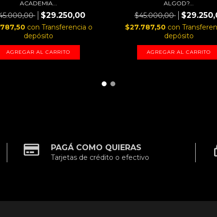
ACADEMIA...
ALGOD?...
$29.250,00
$29.250,
45.000,00
$45.000,00
.787,50
con
Transferencia o
$27.787,50
con
Transferen
depósito
depósito
AGREGAR AL CARRITO
AGREGAR AL CARRITO
PAGÁ COMO QUIERAS
Tarjetas de crédito o efectivo