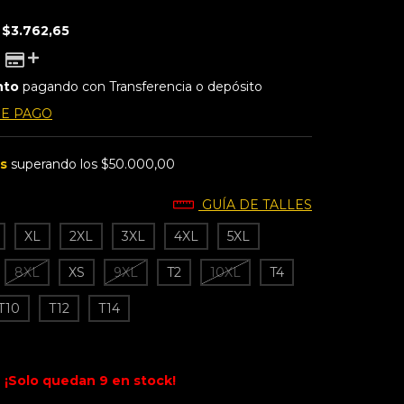
E
$3.762,65
nto
pagando con Transferencia o depósito
DE PAGO
is
superando los
$50.000,00
GUÍA DE TALLES
XL
2XL
3XL
4XL
5XL
8XL
XS
9XL
T2
10XL
T4
T10
T12
T14
¡Solo quedan
9
en stock!