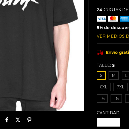
24
CUOTAS D
5% de descue
VER MEDIOS 
Envío grat
TALLE:
S
S
M
L
6XL
7XL
T6
T8
CANTIDAD