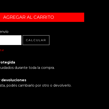
l CP:
CAMBIAR CP
envío
CALCULAR
tal
rotegida
cuidados durante toda la compra.
 devoluciones
sta, podés cambiarlo por otro o devolverlo.