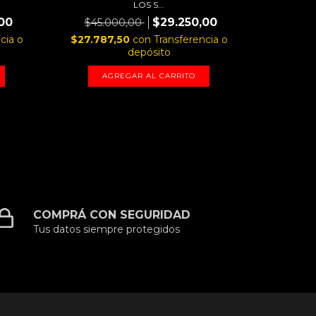
LOS S...
$27.78
00
$29.250,00
$45.000,00
cia o
$27.787,50
con
Transferencia o
A
depósito
AGREGAR AL CARRITO
COMPRÁ CON SEGURIDAD
Tus datos siempre protegidos