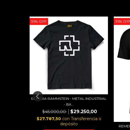
35
%
OFF
35
%
OF
REMERA RAMMSTEIN - METAL INDUSTRIAL
- BA...
$29.250,00
$45.000,00
 - NTVG -
$27.787,50
con
Transferencia o
depósito
REMER
50,00