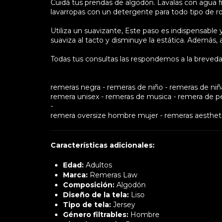
Cuidá tus prendas de algodón. Lavalas con agua fría
lavarropas con un detergente para todo tipo de r
Utiliza un suavizante, Este paso es indispensable y
suaviza al tacto y disminuye la estática. Además, a
Todas tus consultas las respondemos a la breveda
remeras negra - remeras de niño - remeras de niña 
remera unisex - remeras de musica - remera de pel
-
remera oversize hombre mujer - remeras aesthet
Características adicionales:
Edad:
Adultos
Marca:
Remeras Law
Composición:
Algodón
Diseño de la tela:
Liso
Tipo de tela:
Jersey
Género filtrables:
Hombre