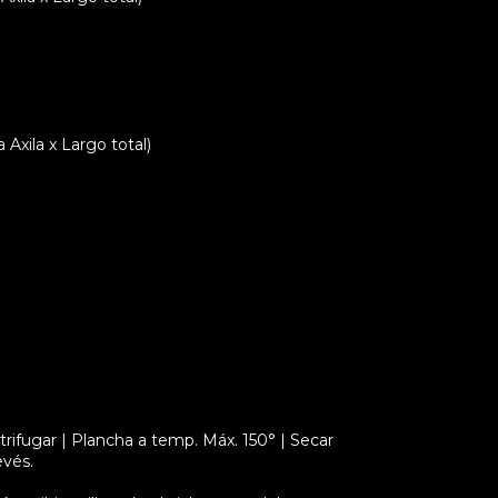
xila x Largo total)
rifugar | Plancha a temp. Máx. 150° | Secar
evés.