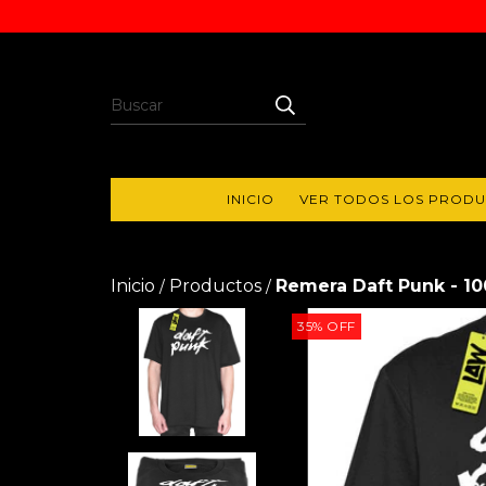
INICIO
VER TODOS LOS PROD
Inicio
Productos
Remera Daft Punk - 10
/
/
35
%
OFF