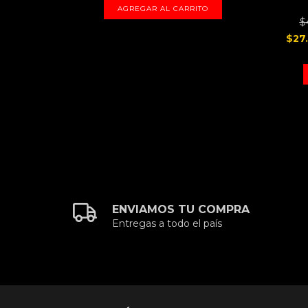
AGREGAR AL CARRITO
erencia o
$
$27
TO
ENVIAMOS TU COMPRA
Entregas a todo el país