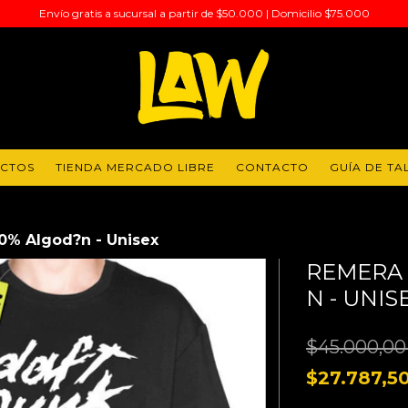
Envío gratis a sucursal a partir de $50.000 | Domicilio $75.000
UCTOS
TIENDA MERCADO LIBRE
CONTACTO
GUÍA DE TA
0% Algod?n - Unisex
REMERA 
N - UNIS
$45.000,0
$27.787,5