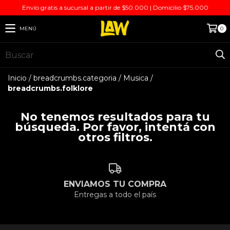
Envío gratis a sucursal a partir de $50.000 | Domicilio $75.000
MENÚ
0
Inicio
/
breadcrumbs.categoria
/
Musica
/
breadcrumbs.folklore
No tenemos resultados para tu
búsqueda. Por favor, intentá con
otros filtros.
ENVIAMOS TU COMPRA
Entregas a todo el país