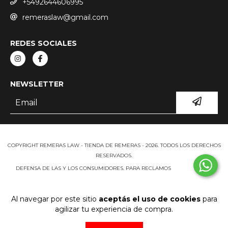
+5492644606995
remeraslaw@gmail.com
REDES SOCIALES
NEWSLETTER
COPYRIGHT REMERAS LAW - TIENDA DE REMERAS - 2026. TODOS LOS DERECHOS
RESERVADOS.
DEFENSA DE LAS Y LOS CONSUMIDORES. PARA RECLAMOS
INGRESÁ ACÁ.
BOTÓN DE ARREPENTIMIENTO
Al navegar por este sitio
aceptás el uso de cookies
para
agilizar tu experiencia de compra.