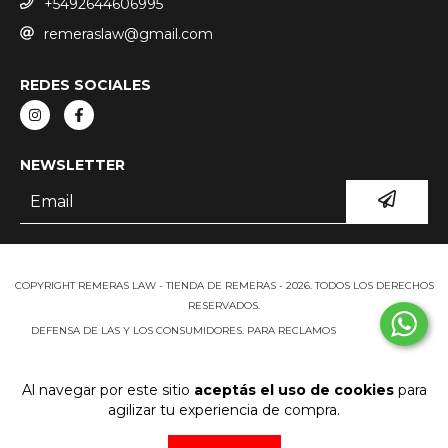
+5492644606995
remeraslaw@gmail.com
REDES SOCIALES
NEWSLETTER
COPYRIGHT REMERAS LAW - TIENDA DE REMERAS - 2026. TODOS LOS DERECHOS
RESERVADOS.
DEFENSA DE LAS Y LOS CONSUMIDORES. PARA RECLAMOS
INGRESÁ ACÁ.
BOTÓN DE ARREPENTIMIENTO
Al navegar por este sitio
aceptás el uso de cookies
para
agilizar tu experiencia de compra.