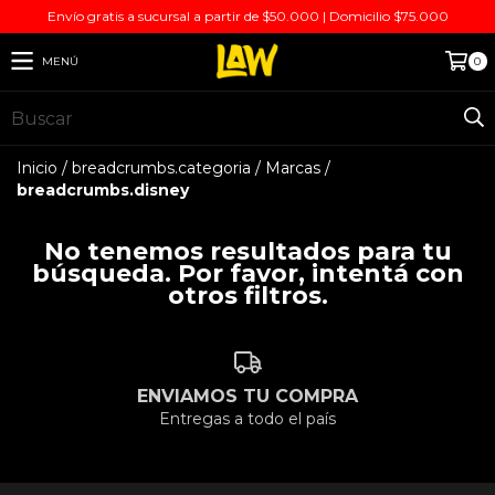
Envío gratis a sucursal a partir de $50.000 | Domicilio $75.000
MENÚ
0
Inicio
/
breadcrumbs.categoria
/
Marcas
/
breadcrumbs.disney
No tenemos resultados para tu
búsqueda. Por favor, intentá con
otros filtros.
ENVIAMOS TU COMPRA
Entregas a todo el país